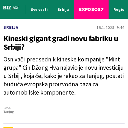
Sve vesti
Srbija
Region
Nova vest
SRBIJA
19.1.2025.
9:46
Kineski gigant gradi novu fabriku u
Srbiji?
Osnivač i predsednik kineske kompanije "Mint
grupa" Ćin Džong Hva najavio je novu investiciju
u Srbiji, koja će, kako je rekao za Tanjug, postati
buduća evropska proizvodna baza za
automobilske komponente.
Izvor:
Tanjug