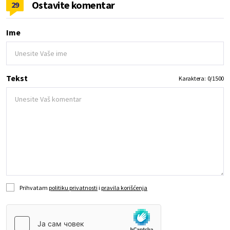
Ostavite komentar
29
Ime
Tekst
Karaktera:
0
/
1500
Prihvatam
politiku privatnosti
i
pravila korišćenja