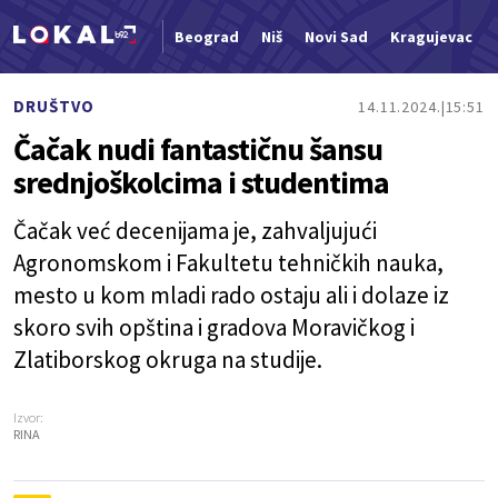
Beograd
Niš
Novi Sad
Kragujevac
Nova vest
DRUŠTVO
14.11.2024.
15:51
Čačak nudi fantastičnu šansu
srednjoškolcima i studentima
Čačak već decenijama je, zahvaljujući
Agronomskom i Fakultetu tehničkih nauka,
mesto u kom mladi rado ostaju ali i dolaze iz
skoro svih opština i gradova Moravičkog i
Zlatiborskog okruga na studije.
Izvor:
RINA