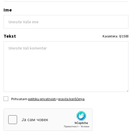
Ime
Tekst
Karaktera:
0
/
1500
Prihvatam
politiku privatnosti
i
pravila korišćenja