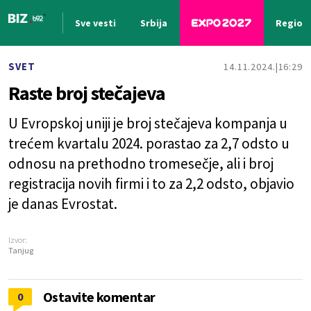
Sve vesti
Srbija
Region
Nova vest
SVET
14.11.2024.
16:29
Raste broj stečajeva
U Evropskoj uniji je broj stečajeva kompanja u
trećem kvartalu 2024. porastao za 2,7 odsto u
odnosu na prethodno tromesečje, ali i broj
registracija novih firmi i to za 2,2 odsto, objavio
je danas Evrostat.
Izvor:
Tanjug
Ostavite komentar
0