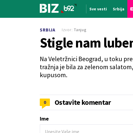
Sve vesti
Srbija
Nova vest
Izvor:
Tanjug
SRBIJA
Stigle nam lube
Na Veletržnici Beograd, u toku pre
tražnja je bila za zelenom salato
kupusom.
Ostavite komentar
0
Ime