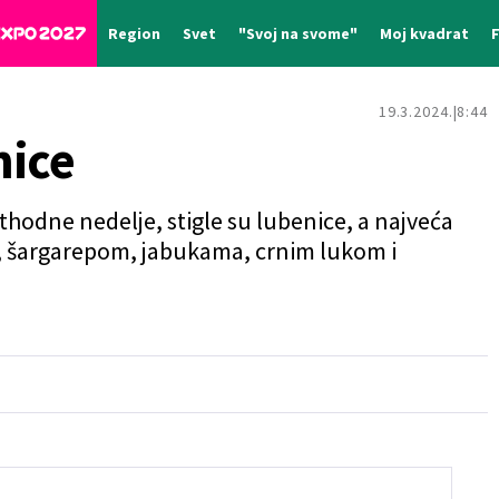
Region
Svet
"Svoj na svome"
Moj kvadrat
19.3.2024.
8:44
nice
thodne nedelje, stigle su lubenice, a najveća
m, šargarepom, jabukama, crnim lukom i