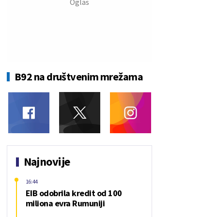
B92 na društvenim mrežama
Najnovije
16:44
EIB odobrila kredit od 100
miliona evra Rumuniji