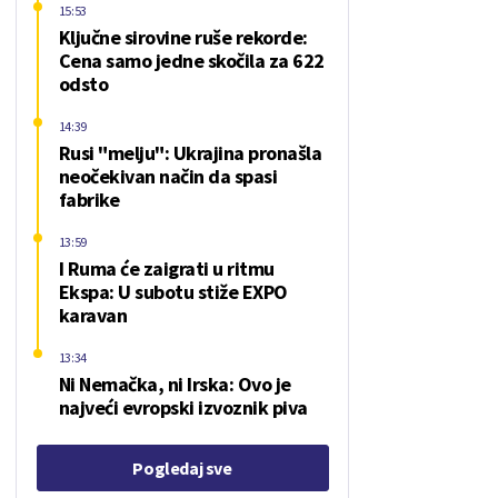
15:53
Ključne sirovine ruše rekorde:
Cena samo jedne skočila za 622
odsto
14:39
Rusi "melju": Ukrajina pronašla
neočekivan način da spasi
fabrike
13:59
I Ruma će zaigrati u ritmu
Ekspa: U subotu stiže EXPO
karavan
13:34
Ni Nemačka, ni Irska: Ovo je
najveći evropski izvoznik piva
Pogledaj sve