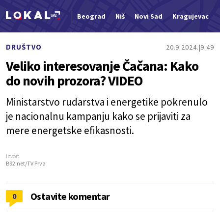
Beograd
Niš
Novi Sad
Kragujevac
Nova vest
DRUŠTVO
20.9.2024.
9:49
Veliko interesovanje Čačana: Kako
do novih prozora? VIDEO
Ministarstvo rudarstva i energetike pokrenulo
je nacionalnu kampanju kako se prijaviti za
mere energetske efikasnosti.
Izvor:
B92.net/TV Prva
Ostavite komentar
0