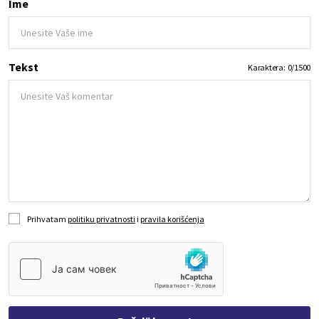
Ime
Tekst
Karaktera:
0
/
1500
Prihvatam
politiku privatnosti
i
pravila korišćenja