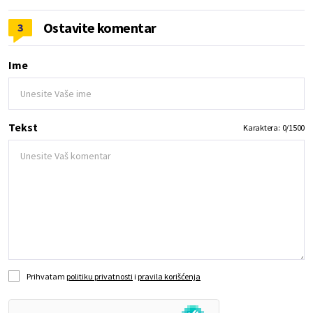
Ostavite komentar
3
Ime
Tekst
Karaktera:
0
/
1500
Prihvatam
politiku privatnosti
i
pravila korišćenja