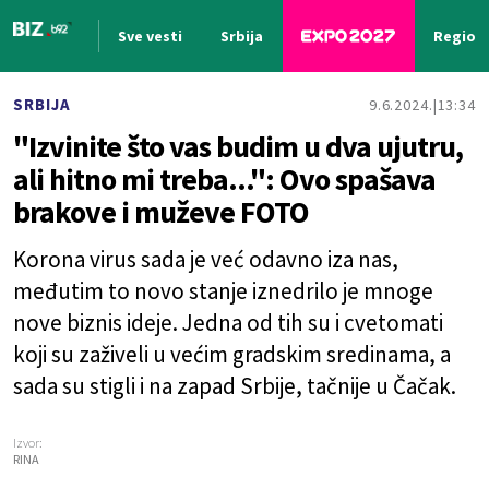
Sve vesti
Srbija
Region
Nova vest
SRBIJA
9.6.2024.
13:34
"Izvinite što vas budim u dva ujutru,
ali hitno mi treba...": Ovo spašava
brakove i muževe FOTO
Korona virus sada je već odavno iza nas,
međutim to novo stanje iznedrilo je mnoge
nove biznis ideje. Jedna od tih su i cvetomati
koji su zaživeli u većim gradskim sredinama, a
sada su stigli i na zapad Srbije, tačnije u Čačak.
Izvor:
RINA