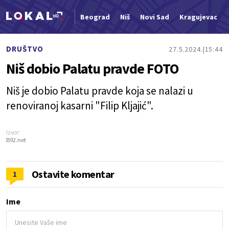
Beograd
Niš
Novi Sad
Kragujevac
Nova vest
DRUŠTVO
27.5.2024.
15:44
Niš dobio Palatu pravde FOTO
Niš je dobio Palatu pravde koja se nalazi u
renoviranoj kasarni "Filip Kljajić".
Izvor:
B92.net
Ostavite komentar
1
Ime