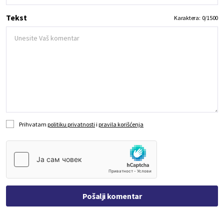
Tekst
Karaktera:
0
/
1500
Prihvatam
politiku privatnosti
i
pravila korišćenja
Pošalji komentar