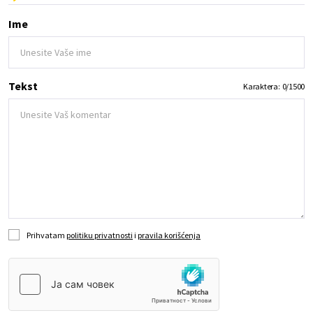
Ime
Tekst
Karaktera:
0
/
1500
Prihvatam
politiku privatnosti
i
pravila korišćenja