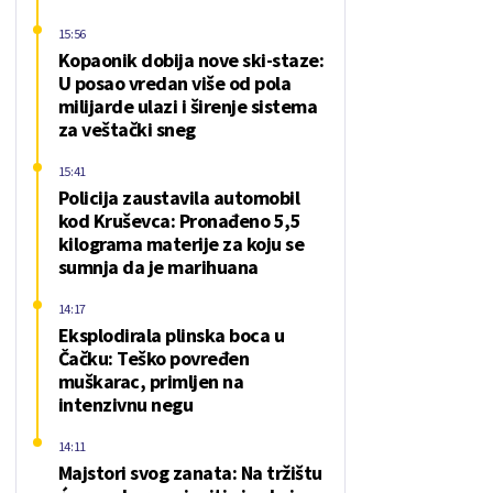
15:56
Kopaonik dobija nove ski-staze:
U posao vredan više od pola
milijarde ulazi i širenje sistema
za veštački sneg
15:41
Policija zaustavila automobil
kod Kruševca: Pronađeno 5,5
kilograma materije za koju se
sumnja da je marihuana
14:17
Eksplodirala plinska boca u
Čačku: Teško povređen
muškarac, primljen na
intenzivnu negu
14:11
Majstori svog zanata: Na tržištu