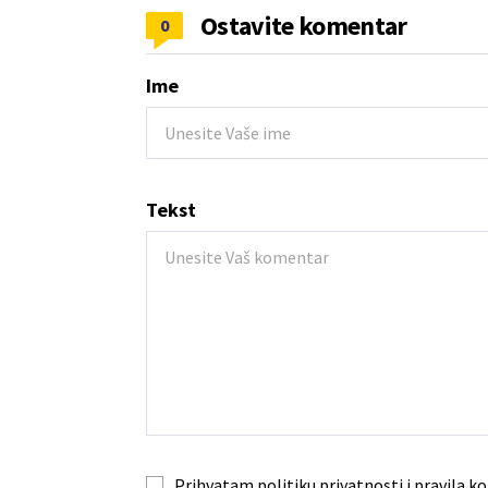
Ostavite komentar
0
Ime
Tekst
Prihvatam
politiku privatnosti
i
pravila ko