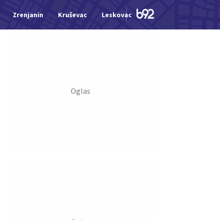
Zrenjanin
Kruševac
Leskovac
Jagodina
Šid