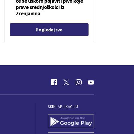
će se uskoro pojaviti pivo koje
prave srednjoškolci iz
Zrenjanina
Pogledaj sve
SKINI APLIKACIJU