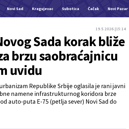
Novi Sad
Kragujevac
Subotica
Čačak
Novi Pazar
19.5.2026.
15:14
Novog Sada korak bliže
n za brzu saobraćajnicu
m uvidu
urbanizam Republike Srbije oglasila je rani javni
ebne namene infrastrukturnog koridora brze
od auto-puta E-75 (petlja sever) Novi Sad do