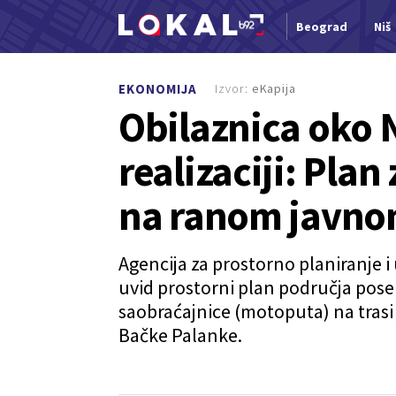
Beograd
Niš
Nova vest
Izvor:
eKapija
EKONOMIJA
Obilaznica oko 
realizaciji: Pla
na ranom javno
Agencija za prostorno planiranje i 
uvid prostorni plan područja pos
saobraćajnice (motoputa) na trasi 
Bačke Palanke.