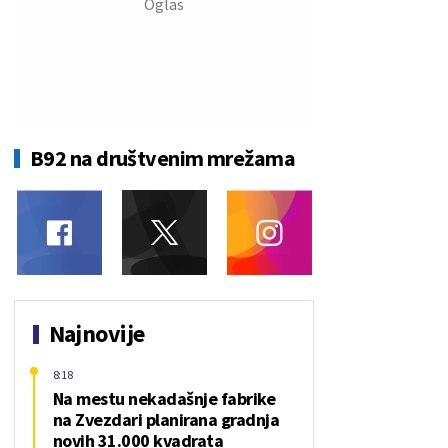
B92 na društvenim mrežama
Najnovije
8:18
Na mestu nekadašnje fabrike
na Zvezdari planirana gradnja
novih 31.000 kvadrata