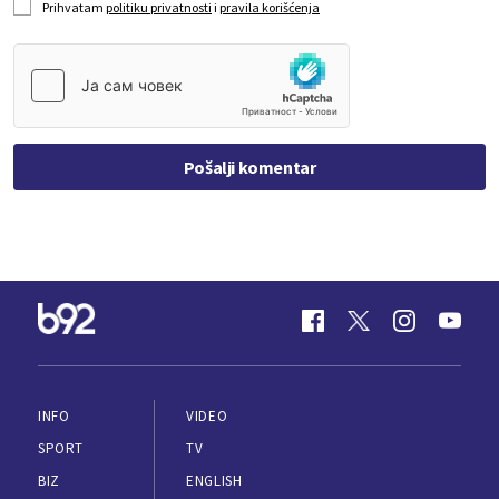
Prihvatam
politiku privatnosti
i
pravila korišćenja
Pošalji komentar
INFO
VIDEO
SPORT
TV
BIZ
ENGLISH