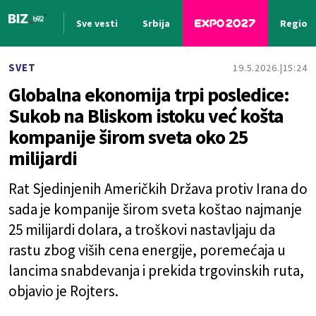
Sve vesti
Srbija
Region
Nova vest
SVET
19.5.2026.
15:24
Globalna ekonomija trpi posledice:
Sukob na Bliskom istoku već košta
kompanije širom sveta oko 25
milijardi
Rat Sjedinjenih Američkih Država protiv Irana do
sada je kompanije širom sveta koštao najmanje
25 milijardi dolara, a troškovi nastavljaju da
rastu zbog viših cena energije, poremećaja u
lancima snabdevanja i prekida trgovinskih ruta,
objavio je Rojters.