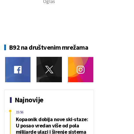
B92 na društvenim mrežama
Najnovije
15:56
Kopaonik dobija nove ski-staze:
U posao vredan više od pola
milijarde ulazi i širenje sistema