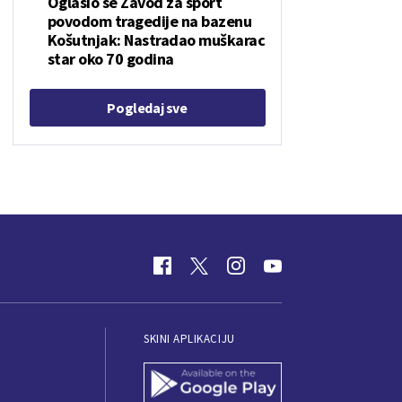
Oglasio se Zavod za sport
povodom tragedije na bazenu
Košutnjak: Nastradao muškarac
star oko 70 godina
Pogledaj sve
SKINI APLIKACIJU