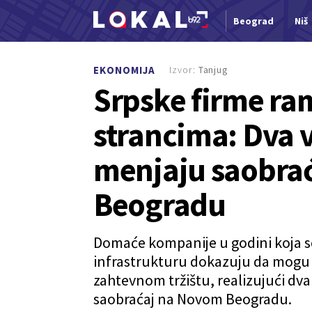
Beograd
Niš
Nova vest
Izvor:
Tanjug
EKONOMIJA
Srpske firme ra
strancima: Dva v
menjaju saobra
Beogradu
Domaće kompanije u godini koja se 
infrastrukturu dokazuju da mogu 
zahtevnom tržištu, realizujući dva
saobraćaj na Novom Beogradu.