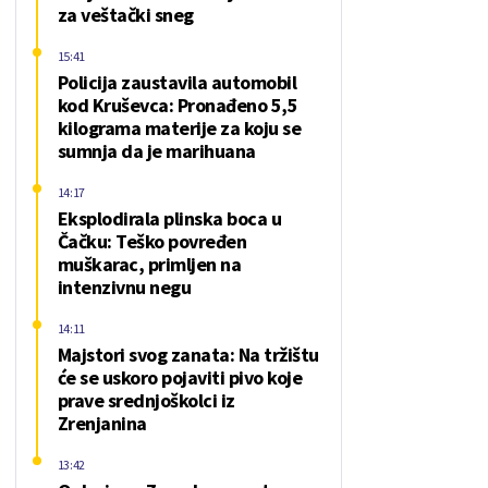
za veštački sneg
15:41
Policija zaustavila automobil
kod Kruševca: Pronađeno 5,5
kilograma materije za koju se
sumnja da je marihuana
14:17
Eksplodirala plinska boca u
Čačku: Teško povređen
muškarac, primljen na
intenzivnu negu
14:11
Majstori svog zanata: Na tržištu
će se uskoro pojaviti pivo koje
prave srednjoškolci iz
Zrenjanina
13:42