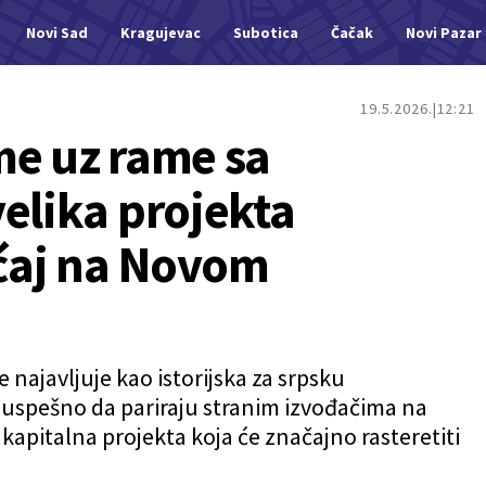
Novi Sad
Kragujevac
Subotica
Čačak
Novi Pazar
19.5.2026.
12:21
me uz rame sa
elika projekta
ćaj na Novom
najavljuje kao istorijska za srpsku
uspešno da pariraju stranim izvođačima na
 kapitalna projekta koja će značajno rasteretiti