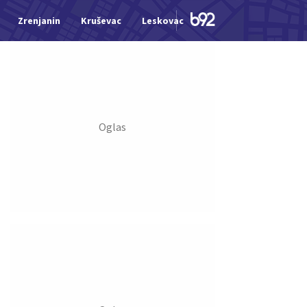
Zrenjanin
Kruševac
Leskovac
Jagodina
Šid