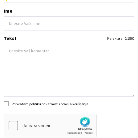
Ime
Tekst
Karaktera:
0
/
1500
Prihvatam
politiku privatnosti
i
pravila korišćenja