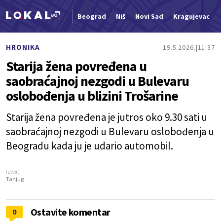
Beograd
Niš
Novi Sad
Kragujevac
Nova vest
HRONIKA
19.5.2026.
11:37
Starija žena povređena u
saobraćajnoj nezgodi u Bulevaru
oslobođenja u blizini Trošarine
Starija žena povređena je jutros oko 9.30 sati u
saobraćajnoj nezgodi u Bulevaru oslobođenja u
Beogradu kada ju je udario automobil.
Izvor:
Tanjug
Ostavite komentar
0