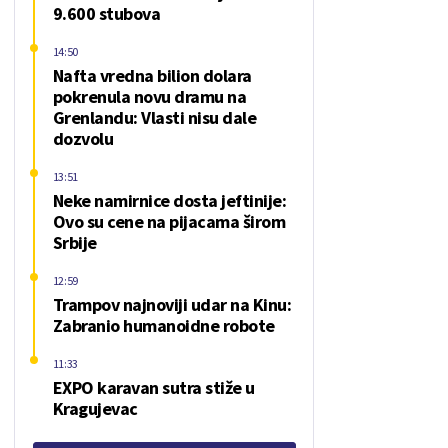
9.600 stubova
14:50
Nafta vredna bilion dolara
pokrenula novu dramu na
Grenlandu: Vlasti nisu dale
dozvolu
13:51
Neke namirnice dosta jeftinije:
Ovo su cene na pijacama širom
Srbije
12:59
Trampov najnoviji udar na Kinu:
Zabranio humanoidne robote
11:33
EXPO karavan sutra stiže u
Kragujevac