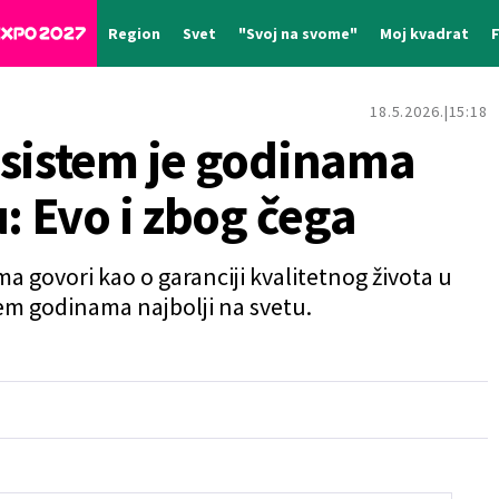
Region
Svet
"Svoj na svome"
Moj kvadrat
18.5.2026.
15:18
 sistem je godinama
u: Evo i zbog čega
govori kao o garanciji kvalitetnog života u
stem godinama najbolji na svetu.