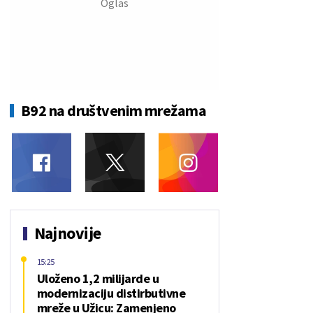
B92 na društvenim mrežama
Najnovije
15:25
Uloženo 1,2 milijarde u
modernizaciju distirbutivne
mreže u Užicu: Zamenjeno