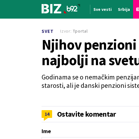
Sve vesti
Srbija
Nova vest
Izvor:
Tportal
SVET
Njihov penzioni
najbolji na svet
Godinama se o nemačkim penzijama 
starosti, ali je danski penzioni si
Ostavite komentar
14
Ime