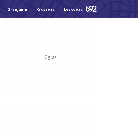
Zrenjanin
Kruševac
Leskovac
Jagodina
Šid