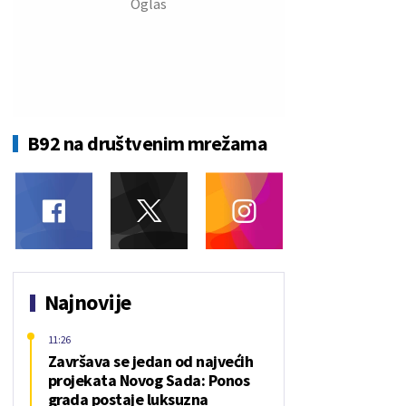
B92 na društvenim mrežama
Najnovije
11:26
Završava se jedan od najvećih
projekata Novog Sada: Ponos
grada postaje luksuzna