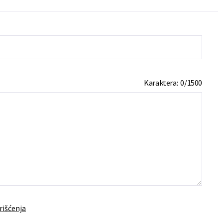
Karaktera:
0
/
1500
rišćenja