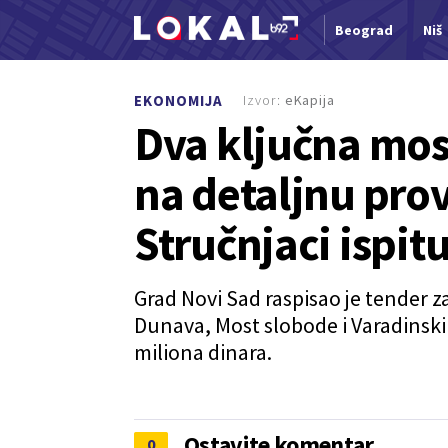
Beograd
Niš
Nova vest
Izvor:
eKapija
EKONOMIJA
Dva ključna mo
na detaljnu pro
Stručnjaci ispitu
Grad Novi Sad raspisao je tender 
Dunava, Most slobode i Varadinsk
miliona dinara.
Ostavite komentar
0