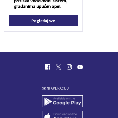
pritiska vodovodni sistem,
građanima upućen apel
Pogledaj sve
SKINI APLIKACIJU