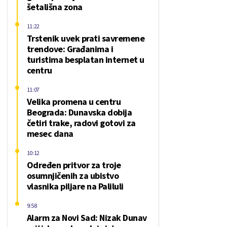
šetališna zona
11:22
Trstenik uvek prati savremene
trendove: Građanima i
turistima besplatan internet u
centru
11:07
Velika promena u centru
Beograda: Dunavska dobija
četiri trake, radovi gotovi za
mesec dana
10:12
Određen pritvor za troje
osumnjičenih za ubistvo
vlasnika piljare na Paliluli
9:58
Alarm za Novi Sad: Nizak Dunav