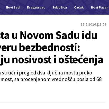
Novi Sad
Kragujevac
Subotica
Čačak
Novi Pazar
18.5.2026.
11:03
sta u Novom Sadu idu
veru bezbednosti:
ju nosivost i oštećenja
za stručni pregled dva ključna mosta preko
i most, sa procenjenom vrednošću posla od 68