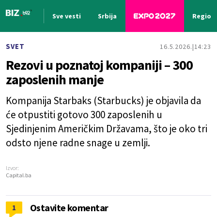
Sve vesti
Srbija
Region
Nova vest
SVET
16.5.2026.
14:23
Rezovi u poznatoj kompaniji – 300
zaposlenih manje
Kompanija Starbaks (Starbucks) je objavila da
će otpustiti gotovo 300 zaposlenih u
Sjedinjenim Američkim Državama, što je oko tri
odsto njene radne snage u zemlji.
Izvor:
Capital.ba
Ostavite komentar
1