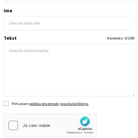
Ime
Tekst
Karaktera:
0
/
1500
Prihvatam
politiku privatnosti
i
pravila korišćenja