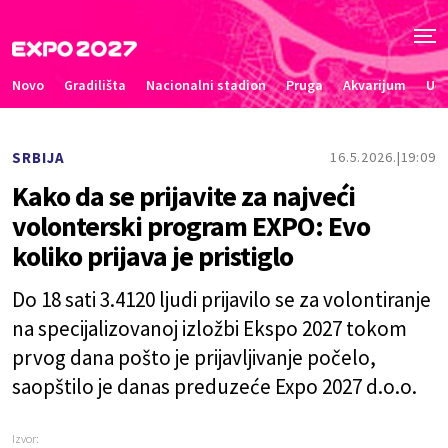
Novo
Gradilišta
Nacionalni stadion
Pruga
Akvarijum
Uče
SRBIJA
16.5.2026.
19:09
Kako da se prijavite za najveći
volonterski program EXPO: Evo
koliko prijava je pristiglo
Do 18 sati 3.4120 ljudi prijavilo se za volontiranje
na specijalizovanoj izložbi Ekspo 2027 tokom
prvog dana pošto je prijavljivanje počelo,
saopštilo je danas preduzeće Expo 2027 d.o.o.
Izvor: