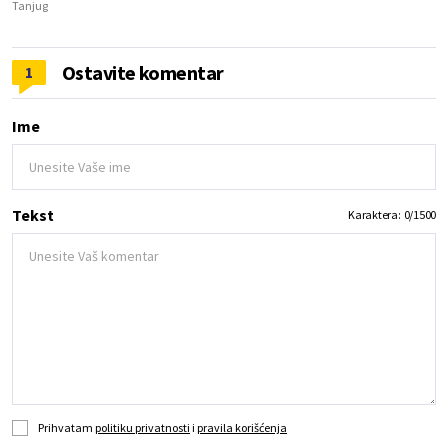
Tanjug
Ostavite komentar
1
Ime
Tekst
Karaktera:
0
/
1500
Prihvatam
politiku privatnosti
i
pravila korišćenja