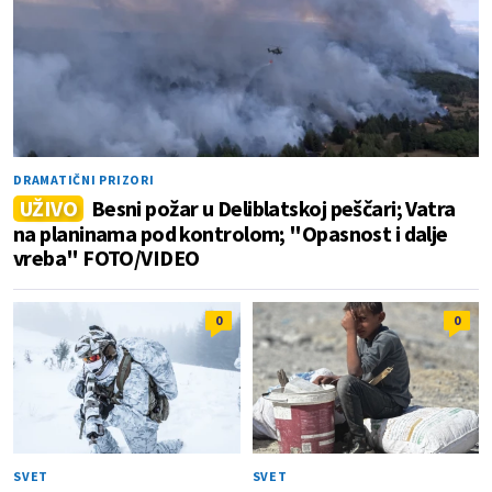
DRAMATIČNI PRIZORI
UŽIVO
Besni požar u Deliblatskoj peščari; Vatra
na planinama pod kontrolom; "Opasnost i dalje
vreba" FOTO/VIDEO
0
0
SVET
SVET