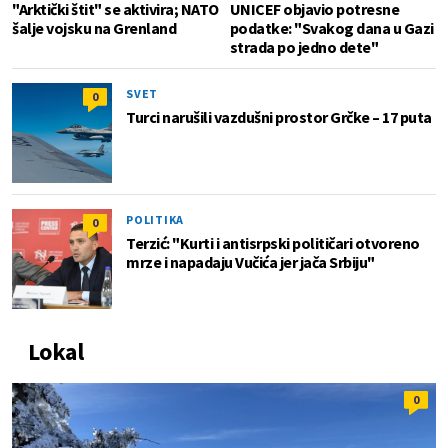
"Arktički štit" se aktivira; NATO
UNICEF objavio potresne
šalje vojsku na Grenland
podatke: "Svakog dana u Gazi
strada po jedno dete"
SVET
0
Turci narušili vazdušni prostor Grčke – 17 puta
POLITIKA
0
Terzić: "Kurti i antisrpski političari otvoreno
mrze i napadaju Vučića jer jača Srbiju"
Lokal
0