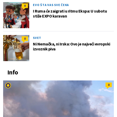
EVO ŠTA VAS SVE ČEKA
0
I Ruma će zaigrati u ritmu Ekspa: U subotu
stiže EXPO karavan
SVET
0
Ni Nemačka, ni Irska: Ovo je najveći evropski
izvoznik piva
Info
0