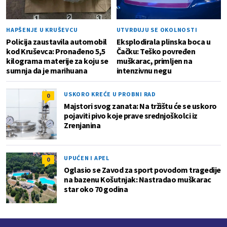
HAPŠENJE U KRUŠEVCU
UTVRĐUJU SE OKOLNOSTI
Policija zaustavila automobil
Eksplodirala plinska boca u
kod Kruševca: Pronađeno 5,5
Čačku: Teško povređen
kilograma materije za koju se
muškarac, primljen na
sumnja da je marihuana
intenzivnu negu
USKORO KREĆE U PROBNI RAD
0
Majstori svog zanata: Na tržištu će se uskoro
pojaviti pivo koje prave srednjoškolci iz
Zrenjanina
UPUĆEN I APEL
0
Oglasio se Zavod za sport povodom tragedije
na bazenu Košutnjak: Nastradao muškarac
star oko 70 godina