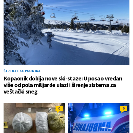
ŠIRENJE KOPAONIKA
Kopaonik dobija nove ski-staze: U posao vredan
više od pola milijarde ulazi i širenje sistema za
veštački sneg
0
0