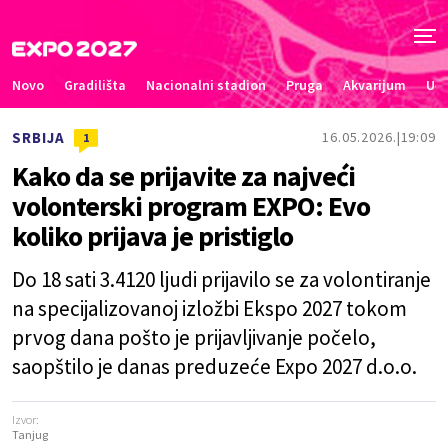
Novo
Gradilišta
Nacionalni stadion
Pruga
Akvarijum
Uče
SRBIJA
16.05.2026.
19:09
1
Kako da se prijavite za najveći
volonterski program EXPO: Evo
koliko prijava je pristiglo
Do 18 sati 3.4120 ljudi prijavilo se za volontiranje
na specijalizovanoj izložbi Ekspo 2027 tokom
prvog dana pošto je prijavljivanje počelo,
saopštilo je danas preduzeće Expo 2027 d.o.o.
Izvor:
Tanjug