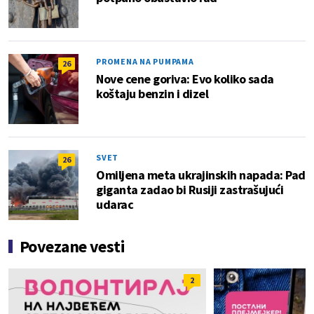
PROMENA NA PUMPAMA
26
Nove cene goriva: Evo koliko sada
koštaju benzin i dizel
SVET
26
Omiljena meta ukrajinskih napada: Pad
giganta zadao bi Rusiji zastrašujući
udarac
Povezane vesti
2