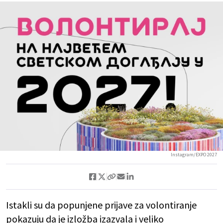
Instagram/EXPO 2027
Istakli su da popunjene prijave za volontiranje
pokazuju da je izložba izazvala i veliko