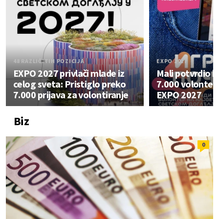
48 RAZLIČITIH POZICIJA
EXPO 2027
EXPO 2027 privlači mlade iz
Mali potvrdio b
celog sveta: Pristiglo preko
7.000 volontera
7.000 prijava za volontiranje
EXPO 2027
Biz
0