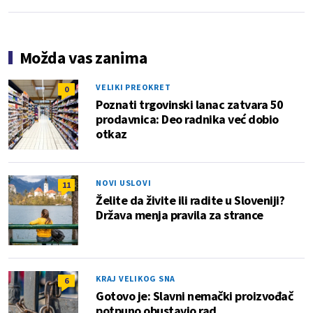
Možda vas zanima
VELIKI PREOKRET
0
Poznati trgovinski lanac zatvara 50
prodavnica: Deo radnika već dobio
otkaz
NOVI USLOVI
11
Želite da živite ili radite u Sloveniji?
Država menja pravila za strance
KRAJ VELIKOG SNA
6
Gotovo je: Slavni nemački proizvođač
potpuno obustavio rad