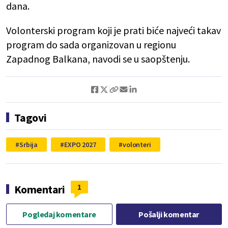
dana.
Volonterski program koji je prati biće najveći takav
program do sada organizovan u regionu
Zapadnog Balkana, navodi se u saopštenju.
Tagovi
Srbija
EXPO 2027
volonteri
1
Komentari
Pogledaj komentare
Pošalji komentar