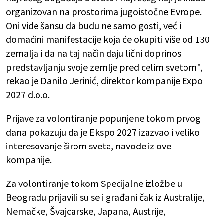
organizovan na prostorima jugoistočne Evrope.
Oni vide šansu da budu ne samo gosti, već i
domaćini manifestacije koja će okupiti više od 130
zemalja i da na taj način daju lični doprinos
predstavljanju svoje zemlje pred celim svetom",
rekao je Danilo Jerinić, direktor kompanije Expo
2027 d.o.o.
Prijave za volontiranje popunjene tokom prvog
dana pokazuju da je Ekspo 2027 izazvao i veliko
interesovanje širom sveta, navode iz ove
kompanije.
Za volontiranje tokom Specijalne izložbe u
Beogradu prijavili su se i građani čak iz Australije,
Nemačke, Švajcarske, Japana, Austrije,