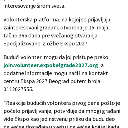
interesovanje širom sveta.
Volonterska platforma, na kojoj se prijavljuju
zainteresovani građani, otvorena je 15. maja,
tačno 365 dana pre svečanog otvaranja
Specijalizovane izložbe Ekspo 2027.
Budući volonteri mogu da joj pristupe preko
join.volunteer.expobelgrade2027.org
, a
dodatne informacije mogu naći i na kontakt
centru Ekspa 2027 Beograd putem broja
0112027555.
"Reakcija budućih volontera prvog dana pošto je
počelo prijavljivanje, potvrđuje da mnogi građani
vide Ekspo kao jedinstvenu priliku da budu deo
najvećeg događaja u svetu i najvećeg koji je ikada