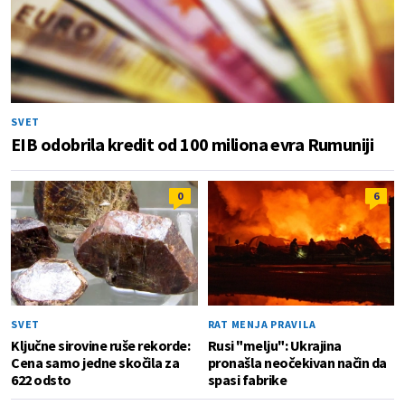
SVET
EIB odobrila kredit od 100 miliona evra Rumuniji
0
6
SVET
RAT MENJA PRAVILA
Ključne sirovine ruše rekorde:
Rusi "melju": Ukrajina
Cena samo jedne skočila za
pronašla neočekivan način da
622 odsto
spasi fabrike