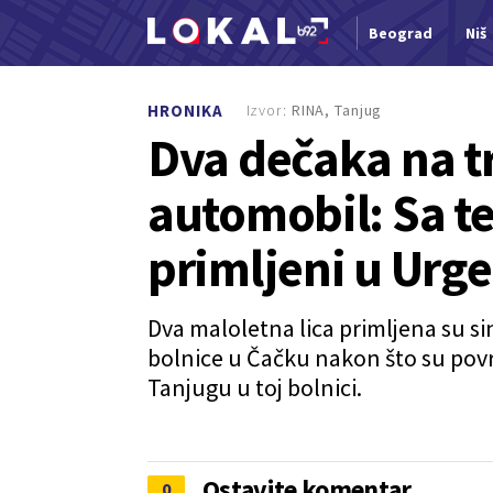
Beograd
Niš
Nova vest
Izvor:
RINA, Tanjug
HRONIKA
Dva dečaka na tr
automobil: Sa 
primljeni u Urge
Dva maloletna lica primljena su s
bolnice u Čačku nakon što su pov
Tanjugu u toj bolnici.
Ostavite komentar
0