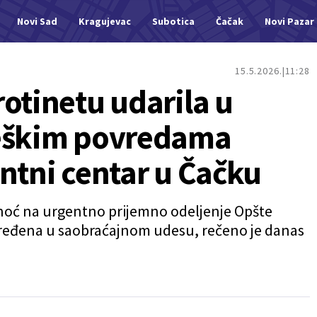
Novi Sad
Kragujevac
Subotica
Čačak
Novi Pazar
15.5.2026.
11:28
otinetu udarila u
teškim povredama
ntni centar u Čačku
inoć na urgentno prijemno odeljenje Opšte
ređena u saobraćajnom udesu, rečeno je danas