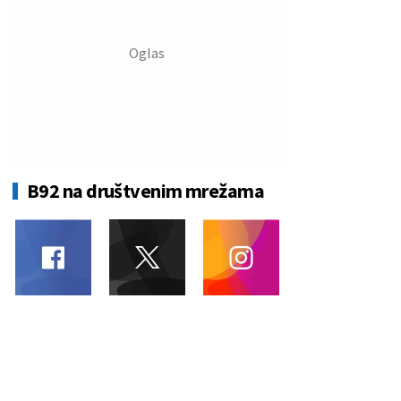
B92 na društvenim mrežama