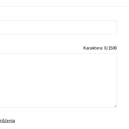
Karaktera:
0
/
1500
rišćenja