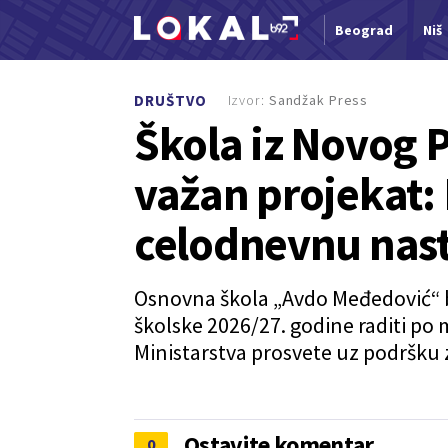
Beograd
Niš
Nova vest
Izvor:
Sandžak Press
DRUŠTVO
Škola iz Novog 
važan projekat: 
celodnevnu nas
Osnovna škola „Avdo Međedović“ bi
školske 2026/27. godine raditi po
Ministarstva prosvete uz podršku
Ostavite komentar
0