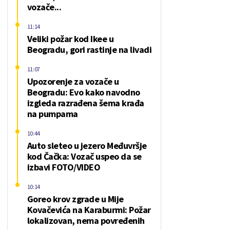
vozače...
11:14
Veliki požar kod Ikee u
Beogradu, gori rastinje na livadi
11:07
Upozorenje za vozače u
Beogradu: Evo kako navodno
izgleda razrađena šema krađa
na pumpama
10:44
Auto sleteo u jezero Međuvršje
kod Čačka: Vozač uspeo da se
izbavi FOTO/VIDEO
10:14
Goreo krov zgrade u Mije
Kovačevića na Karaburmi: Požar
lokalizovan, nema povređenih