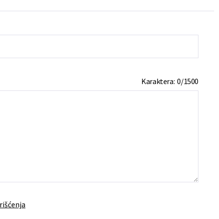
Karaktera:
0
/
1500
rišćenja