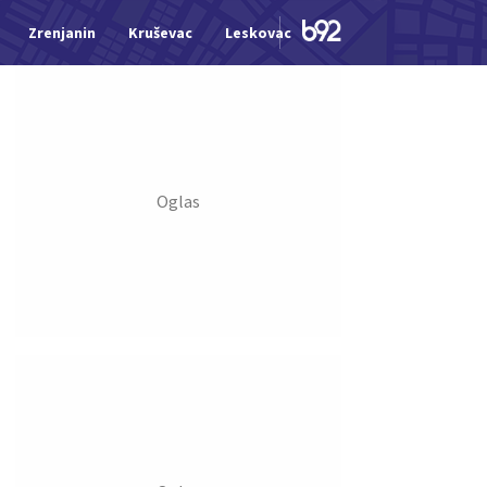
Zrenjanin
Kruševac
Leskovac
Jagodina
Šid