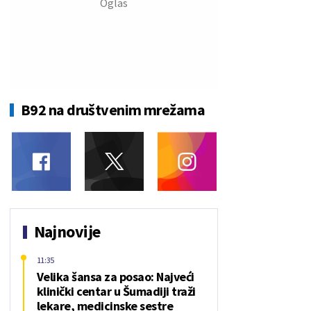
B92 na društvenim mrežama
Najnovije
11:35
Velika šansa za posao: Najveći
klinički centar u Šumadiji traži
lekare, medicinske sestre