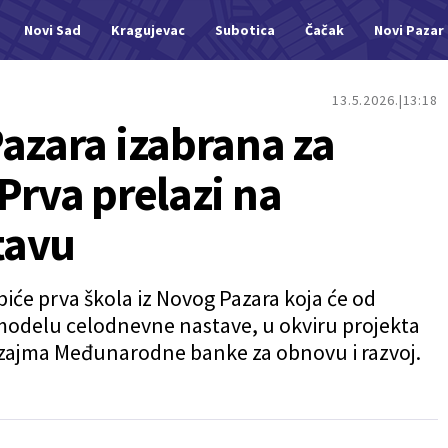
Novi Sad
Kragujevac
Subotica
Čačak
Novi Pazar
13.5.2026.
13:18
Pazara izabrana za
Prva prelazi na
tavu
će prva škola iz Novog Pazara koja će od
 modelu celodnevne nastave, u okviru projekta
 zajma Međunarodne banke za obnovu i razvoj.