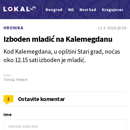
Beograd
Niš
Novi Sad
Kragujevac
Nova vest
HRONIKA
11.5.2026.
9:56
Izboden mladić na Kalemegdanu
Kod Kalemegdana, u opštini Stari grad, noćas
oko 12.15 sati izboden je mladić.
Izvor:
Tanjug, Telegraf
Ostavite komentar
1
Ime