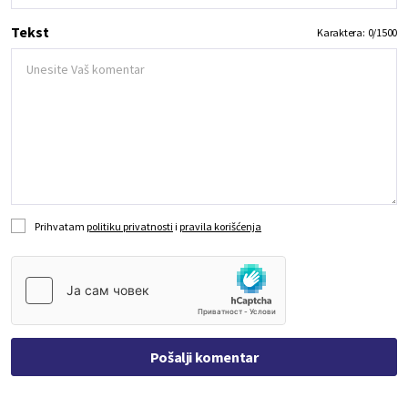
Tekst
Karaktera:
0
/
1500
Prihvatam
politiku privatnosti
i
pravila korišćenja
Pošalji komentar