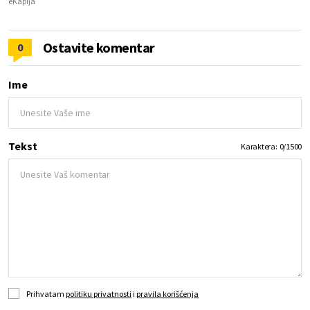
eKapija
Ostavite komentar
0
Ime
Tekst
Karaktera:
0
/
1500
Prihvatam
politiku privatnosti
i
pravila korišćenja