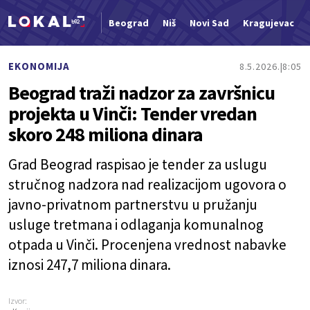
Beograd
Niš
Novi Sad
Kragujevac
Nova vest
EKONOMIJA
8.5.2026.
8:05
Beograd traži nadzor za završnicu
projekta u Vinči: Tender vredan
skoro 248 miliona dinara
Grad Beograd raspisao je tender za uslugu
stručnog nadzora nad realizacijom ugovora o
javno-privatnom partnerstvu u pružanju
usluge tretmana i odlaganja komunalnog
otpada u Vinči. Procenjena vrednost nabavke
iznosi 247,7 miliona dinara.
Izvor: