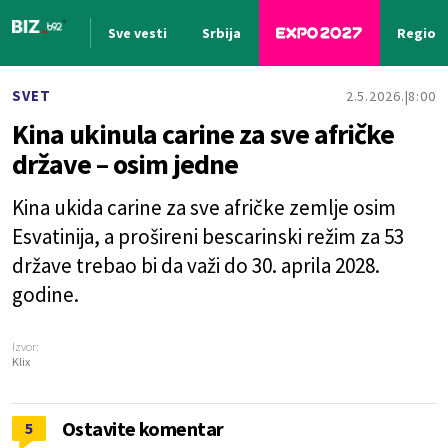
Sve vesti
Srbija
Region
Nova vest
SVET
2.5.2026.
8:00
Kina ukinula carine za sve afričke
države – osim jedne
Kina ukida carine za sve afričke zemlje osim
Esvatinija, a prošireni bescarinski režim za 53
države trebao bi da važi do 30. aprila 2028.
godine.
Izvor:
Klix
Ostavite komentar
5