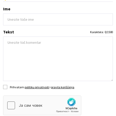
Ime
Tekst
Karaktera:
0
/
1500
Prihvatam
politiku privatnosti
i
pravila korišćenja