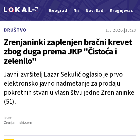
Beograd
Niš
Novi Sad
Kragujevac
Nova vest
DRUŠTVO
1.5.2026.
13:29
Zrenjaninki zaplenjen bračni krevet
zbog duga prema JKP "Čistoća i
zelenilo"
Javni izvršitelj Lazar Sekulić oglasio je prvo
elektronsko javno nadmetanje za prodaju
pokretnih stvari u vlasništvu jedne Zrenjaninke
(51).
Izvor:
Zrenjaninski.com