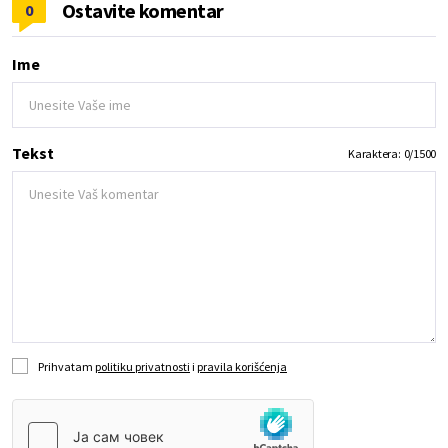
Ostavite komentar
0
Ime
Tekst
Karaktera:
0
/
1500
Prihvatam
politiku privatnosti
i
pravila korišćenja