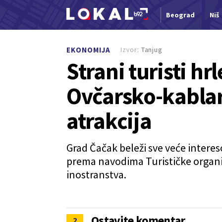
Beograd
Niš
Nova vest
Izvor:
Tanjug
EKONOMIJA
Strani turisti hr
Ovčarsko-kablar
atrakcija
Grad Čačak beleži sve veće interes
prema navodima Turističke organizac
inostranstva.
Ostavite komentar
2