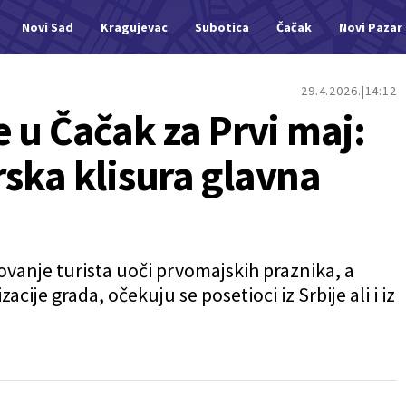
Novi Sad
Kragujevac
Subotica
Čačak
Novi Pazar
29.4.2026.
14:12
le u Čačak za Prvi maj:
ska klisura glavna
ovanje turista uoči prvomajskih praznika, a
ije grada, očekuju se posetioci iz Srbije ali i iz