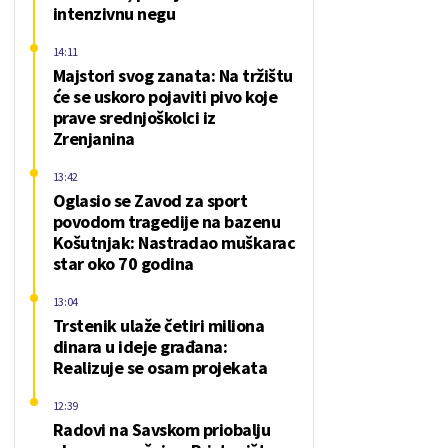
intenzivnu negu
14:11
Majstori svog zanata: Na tržištu
će se uskoro pojaviti pivo koje
prave srednjoškolci iz
Zrenjanina
13:42
Oglasio se Zavod za sport
povodom tragedije na bazenu
Košutnjak: Nastradao muškarac
star oko 70 godina
13:04
Trstenik ulaže četiri miliona
dinara u ideje građana:
Realizuje se osam projekata
12:39
Radovi na Savskom priobalju