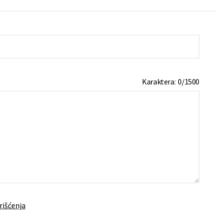
Karaktera:
0
/
1500
rišćenja