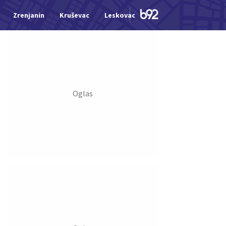
Zrenjanin
Kruševac
Leskovac
Jagodina
Šid