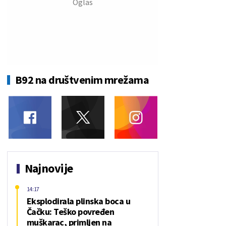
B92 na društvenim mrežama
Najnovije
14:17
Eksplodirala plinska boca u
Čačku: Teško povređen
muškarac, primljen na