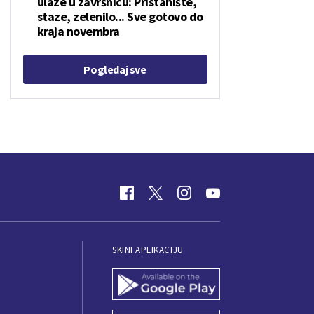
ulaze u završnicu: Pristanište,
staze, zelenilo... Sve gotovo do
kraja novembra
Pogledaj sve
SKINI APLIKACIJU