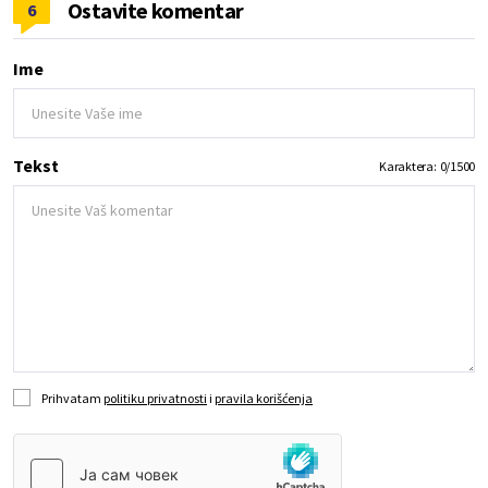
Ostavite komentar
6
Ime
Tekst
Karaktera:
0
/
1500
Prihvatam
politiku privatnosti
i
pravila korišćenja