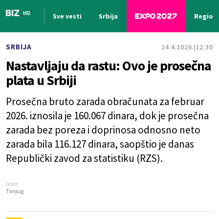
Sve vesti
Srbija
Region
Nova vest
SRBIJA
24.4.2026.
12:30
Nastavljaju da rastu: Ovo je prosečna
plata u Srbiji
Prosečna bruto zarada obračunata za februar
2026. iznosila je 160.067 dinara, dok je prosečna
zarada bez poreza i doprinosa odnosno neto
zarada bila 116.127 dinara, saopštio je danas
Republički zavod za statistiku (RZS).
Izvor:
Tanjug