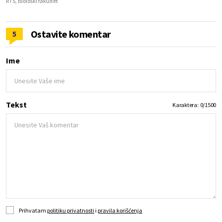
RTS, Biološki fakultet
Ostavite komentar
5
Ime
Tekst
Karaktera:
0
/
1500
Prihvatam
politiku privatnosti
i
pravila korišćenja