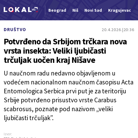
Beograd
Niš
Novi Sad
Kragujevac
Nova vest
DRUŠTVO
20.4.2026.
20:36
Potvrđeno da Srbijom trčkara nova
vrsta insekta: Veliki ljubičasti
trčuljak uočen kraj Nišave
U naučnom radu nedavno objavljenom u
vodećem nacionalnom naučnom časopisu Acta
Entomologica Serbica prvi put je za teritoriju
Srbije potvrđeno prisustvo vrste Carabus
scabrosus, poznate pod nazivom „veliki
ljubičasti trčuljak”.
Izvor: