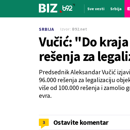
Sve vesti
Srbija
Nova vest
Izvor:
B92.net
SRBIJA
Vučić: "Do kraja
rešenja za legal
Predsednik Aleksandar Vučić izjavio
96.000 rešenja za legalizaciju obje
više od 100.000 rešenja i zamolio 
evra.
Ostavite komentar
3