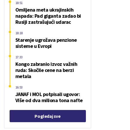
18:51
Omiljena meta ukrajinskih
napada: Pad giganta zadao bi
Rusiji zastrašujući udarac
18:18
Starenje ugrožava penzione
sisteme u Evropi
17:33
Kongo zabranio izvoz važnih
ruda: Skočile cene na berzi
metala
16:53
JANAF i MOL potpisali ugovor:
Više od dva miliona tona nafte
Pogledaj sve