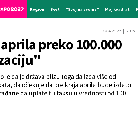
Region
Svet
"Svoj na svome"
Moj kvadrat
20.4.2026.
12:06
 aprila preko 100.000
izaciju"
 je da je država blizu toga da izda više od
kata, da očekuje da pre kraja aprila bude izdato
građane da uplate tu taksu u vrednosti od 100