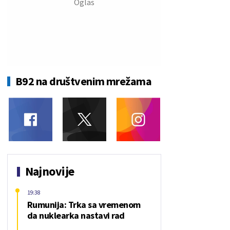
B92 na društvenim mrežama
Najnovije
19:38
Rumunija: Trka sa vremenom
da nuklearka nastavi rad