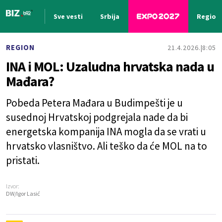
Sve vesti
Srbija
Region
Nova vest
REGION
21.4.2026.
8:05
INA i MOL: Uzaludna hrvatska nada u
Mađara?
Pobeda Petera Mađara u Budimpešti je u
susednoj Hrvatskoj podgrejala nade da bi
energetska kompanija INA mogla da se vrati u
hrvatsko vlasništvo. Ali teško da će MOL na to
pristati.
Izvor:
DW/Igor Lasić