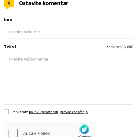
Ostavite komentar
6
Ime
Tekst
Karaktera:
0
/
1500
Prihvatam
politiku privatnosti
i
pravila korišćenja