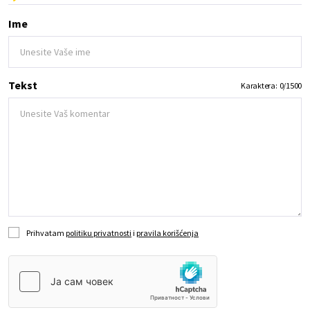
Ime
Tekst
Karaktera:
0
/
1500
Prihvatam
politiku privatnosti
i
pravila korišćenja