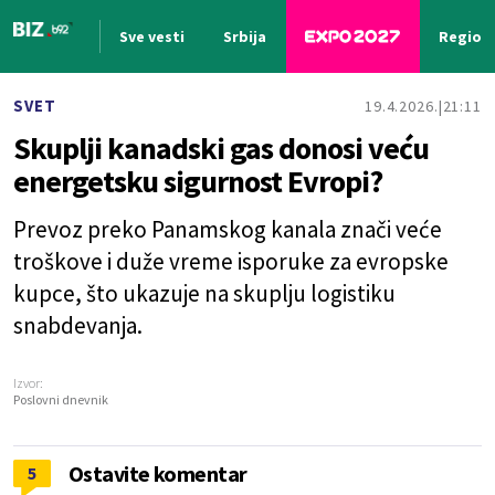
Sve vesti
Srbija
Region
Nova vest
SVET
19.4.2026.
21:11
Skuplji kanadski gas donosi veću
energetsku sigurnost Evropi?
Prevoz preko Panamskog kanala znači veće
troškove i duže vreme isporuke za evropske
kupce, što ukazuje na skuplju logistiku
snabdevanja.
Izvor:
Poslovni dnevnik
Ostavite komentar
5