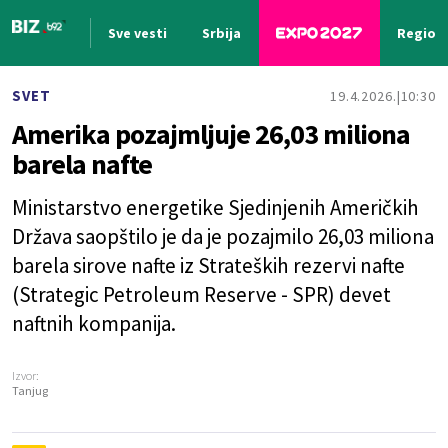
Sve vesti
Srbija
Region
Nova vest
SVET
19.4.2026.
10:30
Amerika pozajmljuje 26,03 miliona
barela nafte
Ministarstvo energetike Sjedinjenih Američkih
Država saopštilo je da je pozajmilo 26,03 miliona
barela sirove nafte iz Strateških rezervi nafte
(Strategic Petroleum Reserve - SPR) devet
naftnih kompanija.
Izvor:
Tanjug