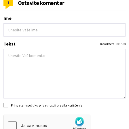
Ostavite komentar
1
Ime
Tekst
Karaktera:
0
/
1500
Prihvatam
politiku privatnosti
i
pravila korišćenja