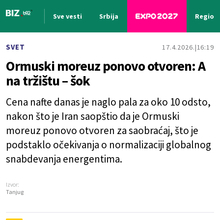
Sve vesti
Srbija
Region
Nova vest
SVET
17.4.2026.
16:19
Ormuski moreuz ponovo otvoren: A
na tržištu – šok
Cena nafte danas je naglo pala za oko 10 odsto,
nakon što je Iran saopštio da je Ormuski
moreuz ponovo otvoren za saobraćaj, što je
podstaklo očekivanja o normalizaciji globalnog
snabdevanja energentima.
Izvor:
Tanjug