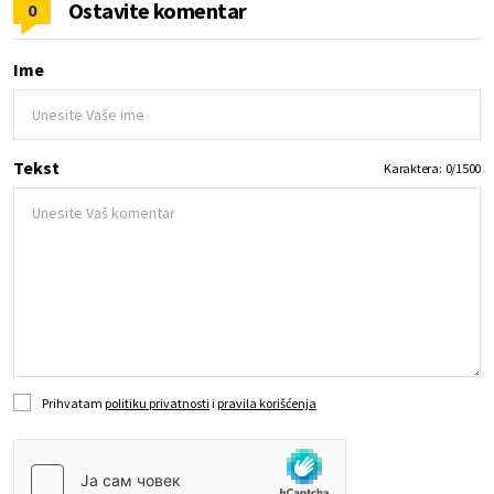
Ostavite komentar
0
Ime
Tekst
Karaktera:
0
/
1500
Prihvatam
politiku privatnosti
i
pravila korišćenja