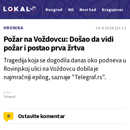
Beograd
Niš
Novi Sad
Kragujevac
Nova vest
HRONIKA
16.4.2026.
15:12
Požar na Voždovcu: Došao da vidi
požar i postao prva žrtva
Tragedija koja se dogodila danas oko podneva u
Rovinjskoj ulici na Voždovcu dobila je
najmračniji epilog, saznaje "Telegraf.rs".
Izvor:
Telegraf
Ostavite komentar
0