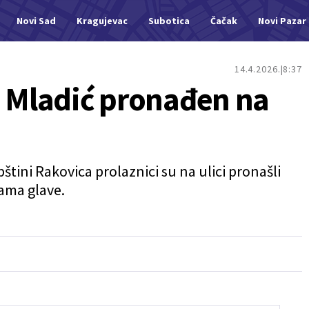
Novi Sad
Kragujevac
Subotica
Čačak
Novi Pazar
14.4.2026.
8:37
: Mladić pronađen na
tini Rakovica prolaznici su na ulici pronašli
ama glave.