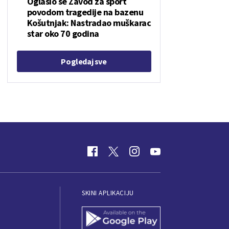
Oglasio se Zavod za sport
povodom tragedije na bazenu
Košutnjak: Nastradao muškarac
star oko 70 godina
Pogledaj sve
SKINI APLIKACIJU