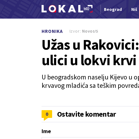
Beograd
Niš
Nova vest
Izvor:
Novosti
HRONIKA
Užas u Rakovici
ulici u lokvi krvi
U beogradskom naselju Kijevo u opš
krvavog mladića sa teškim povred
Ostavite komentar
0
Ime