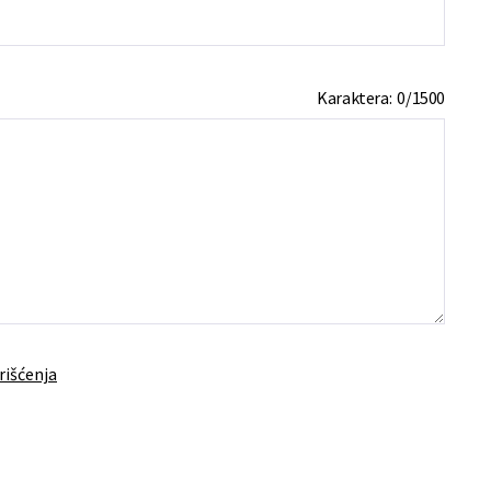
Karaktera:
0
/
1500
rišćenja