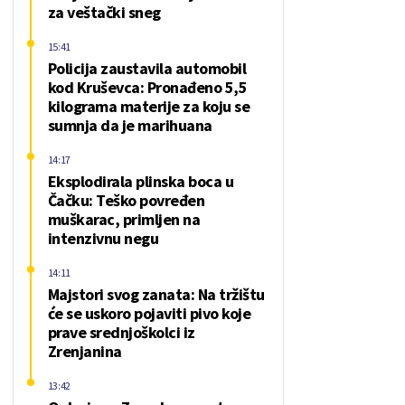
za veštački sneg
15:41
Policija zaustavila automobil
kod Kruševca: Pronađeno 5,5
kilograma materije za koju se
sumnja da je marihuana
14:17
Eksplodirala plinska boca u
Čačku: Teško povređen
muškarac, primljen na
intenzivnu negu
14:11
Majstori svog zanata: Na tržištu
će se uskoro pojaviti pivo koje
prave srednjoškolci iz
Zrenjanina
13:42