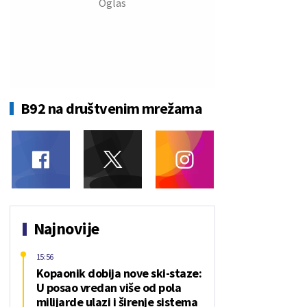
B92 na društvenim mrežama
Najnovije
15:56
Kopaonik dobija nove ski-staze:
U posao vredan više od pola
milijarde ulazi i širenje sistema