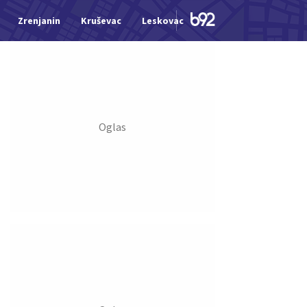
Zrenjanin
Kruševac
Leskovac
Jagodina
Šid