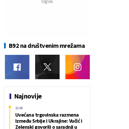
B92 na društvenim mrežama
Najnovije
12:28
Uvećana trgovinska razmena
između Srbije i Ukrajine: Vučić i
Zelenski govorili o saradnji u