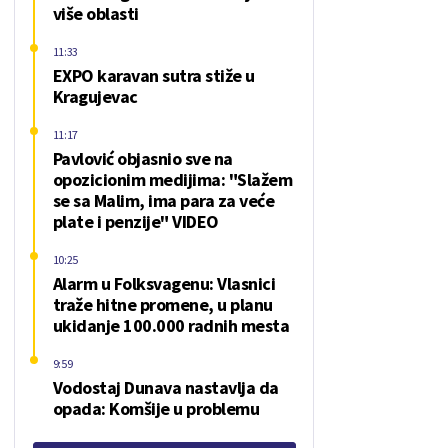
više oblasti
11:33
EXPO karavan sutra stiže u
Kragujevac
11:17
Pavlović objasnio sve na
opozicionim medijima: "Slažem
se sa Malim, ima para za veće
plate i penzije" VIDEO
10:25
Alarm u Folksvagenu: Vlasnici
traže hitne promene, u planu
ukidanje 100.000 radnih mesta
9:59
Vodostaj Dunava nastavlja da
opada: Komšije u problemu