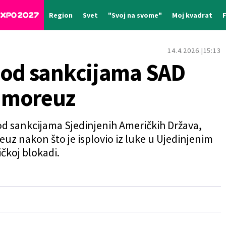
Region
Svet
"Svoj na svome"
Moj kvadrat
14.4.2026.
15:13
pod sankcijama SAD
 moreuz
 pod sankcijama Sjedinjenih Američkih Država,
uz nakon što je isplovio iz luke u Ujedinjenim
čkoj blokadi.