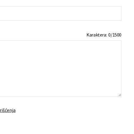
Karaktera:
0
/
1500
rišćenja