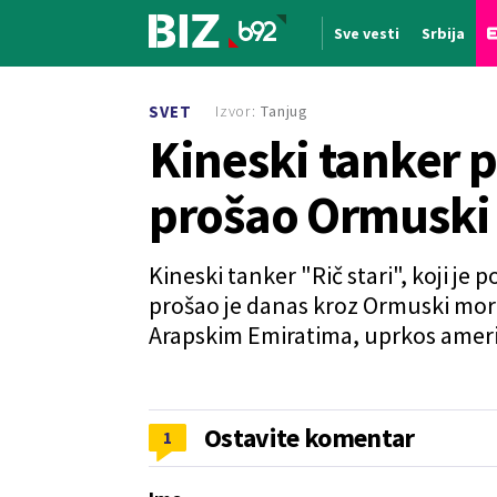
Sve vesti
Srbija
Nova vest
Izvor:
Tanjug
SVET
Kineski tanker 
prošao Ormuski
Kineski tanker "Rič stari", koji je
prošao je danas kroz Ormuski more
Arapskim Emiratima, uprkos ameri
Ostavite komentar
1