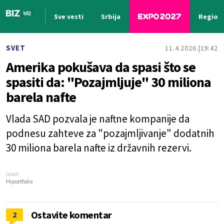
Sve vesti
Srbija
Region
Nova vest
SVET
11.4.2026.
19:42
Amerika pokušava da spasi što se
spasiti da: "Pozajmljuje" 30 miliona
barela nafte
Vlada SAD pozvala je naftne kompanije da
podnesu zahteve za "pozajmljivanje" dodatnih
30 miliona barela nafte iz državnih rezervi.
Izvor:
Hrportfolio
Ostavite komentar
2