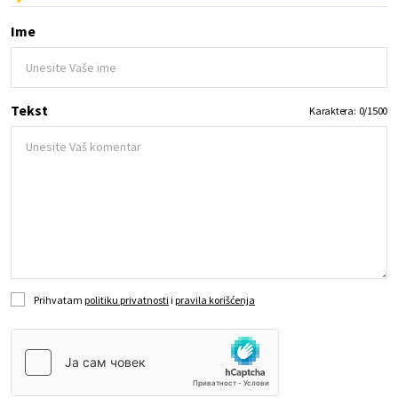
Ime
Tekst
Karaktera:
0
/
1500
Prihvatam
politiku privatnosti
i
pravila korišćenja