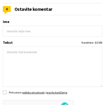
Ostavite komentar
0
Ime
Tekst
Karaktera:
0
/
1500
Prihvatam
politiku privatnosti
i
pravila korišćenja