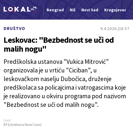
Beograd
Niš
Novi Sad
Kragujevac
Nova vest
DRUŠTVO
9.4.2026.
18:57
Leskovac: "Bezbednost se uči od
malih nogu"
Predškolska ustanova "Vukica Mitrović"
organizovala je u vrtiću "Ciciban", u
leskovačkom naselju Dubočica, druženje
predškolaca sa policajcima i vatrogascima koje
je realizovano u okviru programa pod nazivom
"Bezbednost se uči od malih nogu".
Izvor:
RTS/Svetlana Panić Conić