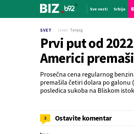
Sve vesti
Srbija
Nova vest
Izvor:
Tanjug
SVET
Prvi put od 2022
Americi premašil
Prosečna cena regularnog benzin
premašila četiri dolara po galonu (
posledica sukoba na Bliskom istok
Ostavite komentar
3