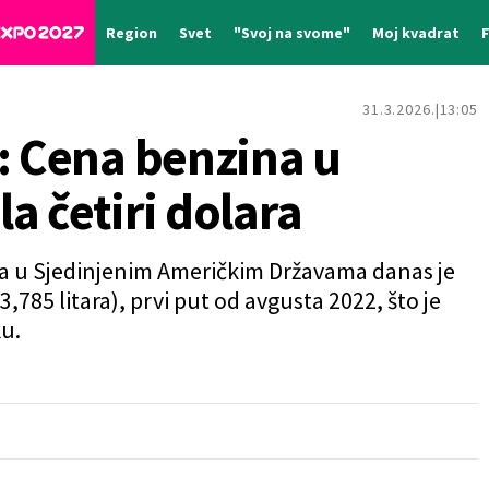
Region
Svet
"Svoj na svome"
Moj kvadrat
31.3.2026.
13:05
: Cena benzina u
a četiri dolara
a u Sjedinjenim Američkim Državama danas je
3,785 litara), prvi put od avgusta 2022, što je
u.