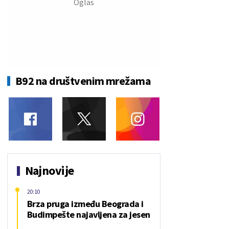
B92 na društvenim mrežama
Najnovije
20:10
Brza pruga između Beograda i
Budimpešte najavljena za jesen