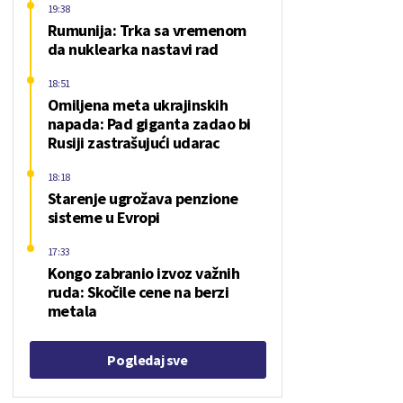
19:38
Rumunija: Trka sa vremenom
da nuklearka nastavi rad
18:51
Omiljena meta ukrajinskih
napada: Pad giganta zadao bi
Rusiji zastrašujući udarac
18:18
Starenje ugrožava penzione
sisteme u Evropi
17:33
Kongo zabranio izvoz važnih
ruda: Skočile cene na berzi
metala
Pogledaj sve