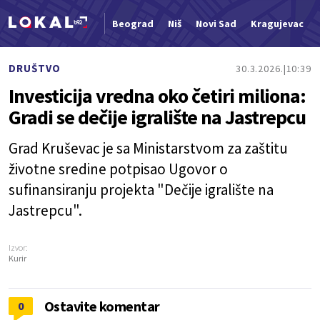
Beograd
Niš
Novi Sad
Kragujevac
Nova vest
DRUŠTVO
30.3.2026.
10:39
Investicija vredna oko četiri miliona:
Gradi se dečije igralište na Jastrepcu
Grad Kruševac je sa Ministarstvom za zaštitu
životne sredine potpisao Ugovor o
sufinansiranju projekta "Dečije igralište na
Jastrepcu".
Izvor:
Kurir
Ostavite komentar
0