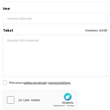
Ime
Tekst
Karaktera:
0
/
1500
Prihvatam
politiku privatnosti
i
pravila korišćenja