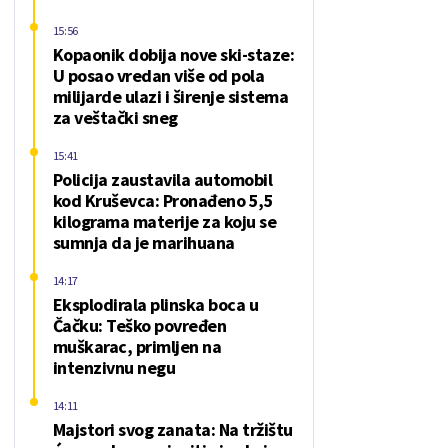
15:56
Kopaonik dobija nove ski-staze:
U posao vredan više od pola
milijarde ulazi i širenje sistema
za veštački sneg
15:41
Policija zaustavila automobil
kod Kruševca: Pronađeno 5,5
kilograma materije za koju se
sumnja da je marihuana
14:17
Eksplodirala plinska boca u
Čačku: Teško povređen
muškarac, primljen na
intenzivnu negu
14:11
Majstori svog zanata: Na tržištu