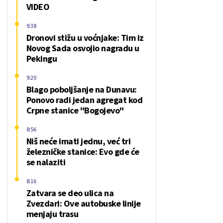
VIDEO
9:38
Dronovi stižu u voćnjake: Tim iz
Novog Sada osvojio nagradu u
Pekingu
9:20
Blago poboljšanje na Dunavu:
Ponovo radi jedan agregat kod
Crpne stanice "Bogojevo"
8:56
Niš neće imati jednu, već tri
železničke stanice: Evo gde će
se nalaziti
8:16
Zatvara se deo ulica na
Zvezdari: Ove autobuske linije
menjaju trasu