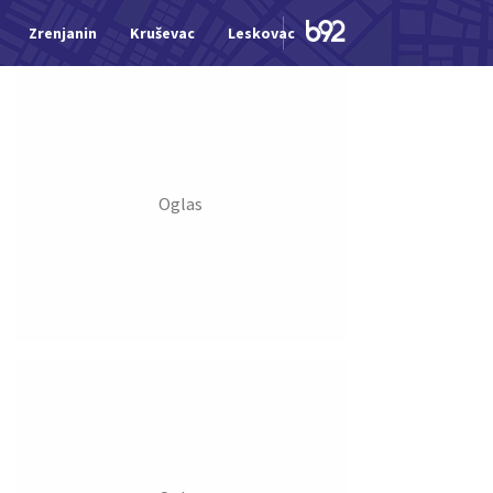
Zrenjanin
Kruševac
Leskovac
Jagodina
Šid