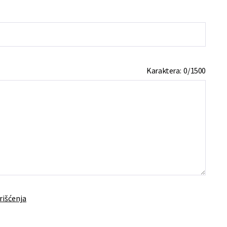
Karaktera:
0
/
1500
rišćenja