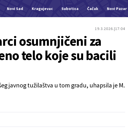
Novi Sad
Kragujevac
Subotica
Čačak
Novi Pazar
19.3.2026.
17:04
ci osumnjičeni za
no telo koje su bacili
šeg javnog tužilaštva u tom gradu, uhapsila je M.