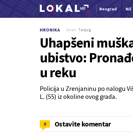
Beograd
Niš
Nova vest
Izvor:
Tanjug
HRONIKA
Uhapšeni muškar
ubistvo: Pronađe
u reku
Policija u Zrenjaninu po nalogu Vi
L. (55) iz okoline ovog grada.
Ostavite komentar
0