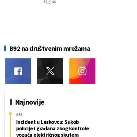
B92 na društvenim mrežama
Najnovije
9:58
Incident u Leskovcu: Sukob
policije i građana zbog kontrole
vozača električnog skutera