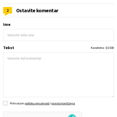
Ostavite komentar
2
Ime
Tekst
Karaktera:
0
/
1500
Prihvatam
politiku privatnosti
i
pravila korišćenja