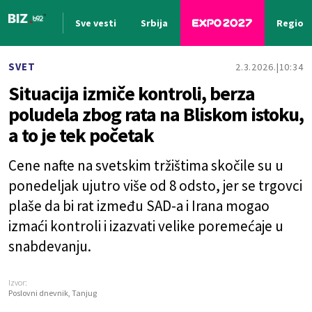
Sve vesti
Srbija
Region
Nova vest
SVET
2.3.2026.
10:34
Situacija izmiče kontroli, berza
poludela zbog rata na Bliskom istoku,
a to je tek početak
Cene nafte na svetskim tržištima skočile su u
ponedeljak ujutro više od 8 odsto, jer se trgovci
plaše da bi rat između SAD-a i Irana mogao
izmaći kontroli i izazvati velike poremećaje u
snabdevanju.
Izvor:
Poslovni dnevnik, Tanjug