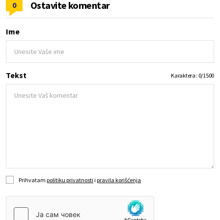
Ostavite komentar
0
Ime
Tekst
Karaktera:
0
/
1500
Prihvatam
politiku privatnosti
i
pravila korišćenja