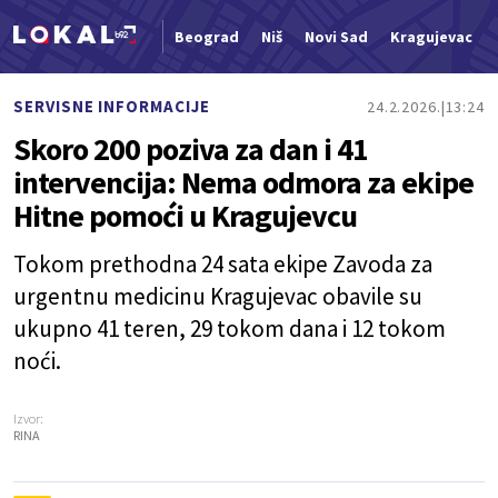
Beograd
Niš
Novi Sad
Kragujevac
Nova vest
SERVISNE INFORMACIJE
24.2.2026.
13:24
Skoro 200 poziva za dan i 41
intervencija: Nema odmora za ekipe
Hitne pomoći u Kragujevcu
Tokom prethodna 24 sata ekipe Zavoda za
urgentnu medicinu Kragujevac obavile su
ukupno 41 teren, 29 tokom dana i 12 tokom
noći.
Izvor:
RINA