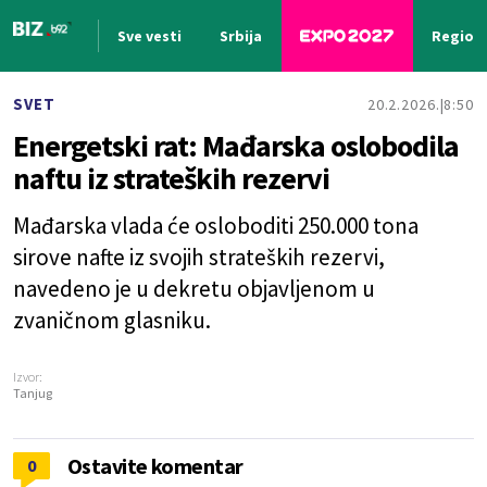
Sve vesti
Srbija
Region
Nova vest
SVET
20.2.2026.
8:50
Energetski rat: Mađarska oslobodila
naftu iz strateških rezervi
Mađarska vlada će osloboditi 250.000 tona
sirove nafte iz svojih strateških rezervi,
navedeno je u dekretu objavljenom u
zvaničnom glasniku.
Izvor:
Tanjug
Ostavite komentar
0