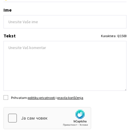
Ime
Tekst
Karaktera:
0
/
1500
Prihvatam
politiku privatnosti
i
pravila korišćenja