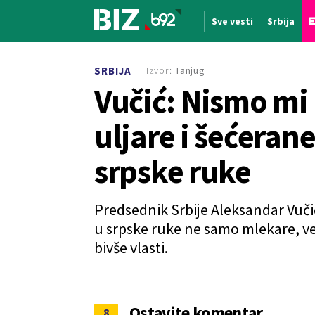
Sve vesti
Srbija
Nova vest
Izvor:
Tanjug
SRBIJA
Vučić: Nismo mi
uljare i šećerane
srpske ruke
Predsednik Srbije Aleksandar Vučić 
u srpske ruke ne samo mlekare, već
bivše vlasti.
Ostavite komentar
8