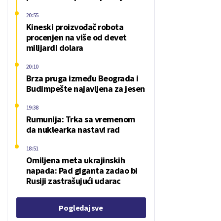
20:55
Kineski proizvođač robota
procenjen na više od devet
milijardi dolara
20:10
Brza pruga između Beograda i
Budimpešte najavljena za jesen
19:38
Rumunija: Trka sa vremenom
da nuklearka nastavi rad
18:51
Omiljena meta ukrajinskih
napada: Pad giganta zadao bi
Rusiji zastrašujući udarac
Pogledaj sve