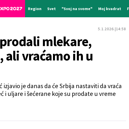
Region
Svet
"Svoj na svome"
Moj kvadrat
5.1.2026.
14:58
 prodali mlekare,
, ali vraćamo ih u
izjavio je danas da će Srbija nastaviti da vraća
 i uljare i šećerane koje su prodate u vreme