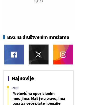
B92 na društvenim mrežama
Najnovije
21:55
Pavlović na opozicionim
medijima: Mali je u pravu, ima
para za veće plate i penzije