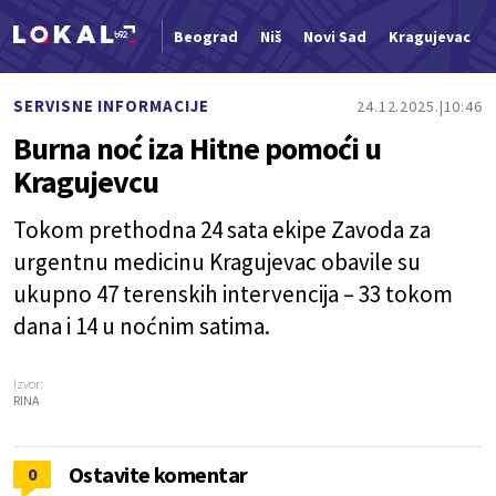
Beograd
Niš
Novi Sad
Kragujevac
Nova vest
SERVISNE INFORMACIJE
24.12.2025.
10:46
Burna noć iza Hitne pomoći u
Kragujevcu
Tokom prethodna 24 sata ekipe Zavoda za
urgentnu medicinu Kragujevac obavile su
ukupno 47 terenskih intervencija – 33 tokom
dana i 14 u noćnim satima.
Izvor:
RINA
Ostavite komentar
0