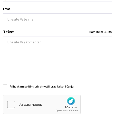
Ime
Tekst
Karaktera:
0
/
1500
Prihvatam
politiku privatnosti
i
pravila korišćenja