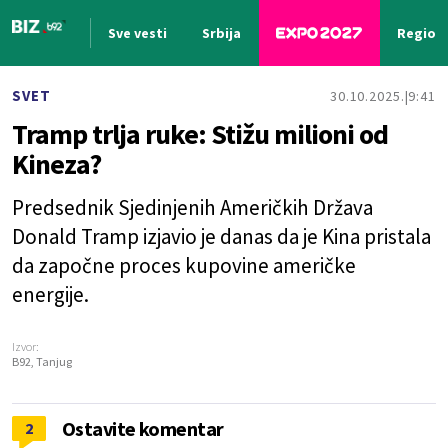
Sve vesti
Srbija
Region
Nova vest
SVET
30.10.2025.
9:41
Tramp trlja ruke: Stižu milioni od
Kineza?
Predsednik Sjedinjenih Američkih Država
Donald Tramp izjavio je danas da je Kina pristala
da započne proces kupovine američke
energije.
Izvor:
B92, Tanjug
Ostavite komentar
2