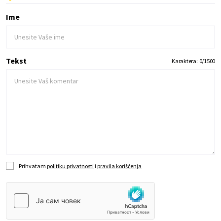
Ime
Tekst
Karaktera:
0
/
1500
Prihvatam
politiku privatnosti
i
pravila korišćenja