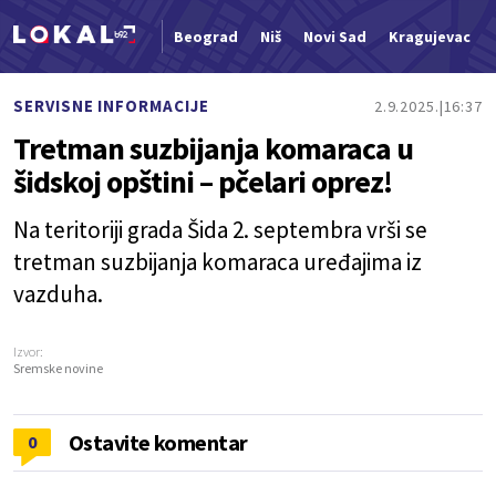
Beograd
Niš
Novi Sad
Kragujevac
Nova vest
SERVISNE INFORMACIJE
2.9.2025.
16:37
Tretman suzbijanja komaraca u
šidskoj opštini – pčelari oprez!
Na teritoriji grada Šida 2. septembra vrši se
tretman suzbijanja komaraca uređajima iz
vazduha.
Izvor:
Sremske novine
Ostavite komentar
0