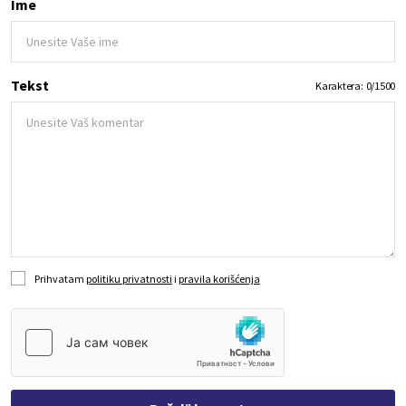
Ime
Tekst
Karaktera:
0
/
1500
Prihvatam
politiku privatnosti
i
pravila korišćenja