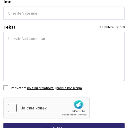
Ime
Tekst
Karaktera:
0
/
1500
Prihvatam
politiku privatnosti
i
pravila korišćenja