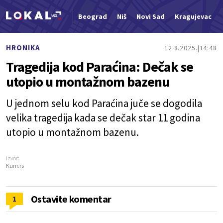
Beograd
Niš
Novi Sad
Kragujevac
Nova vest
HRONIKA
12.8.2025.
14:48
Tragedija kod Paraćina: Dečak se
utopio u montažnom bazenu
U jednom selu kod Paraćina juče se dogodila
velika tragedija kada se dečak star 11 godina
utopio u montažnom bazenu.
Izvor:
Kurir.rs
Ostavite komentar
1