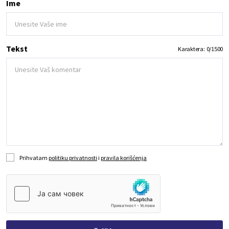
Ime
Tekst
Karaktera:
0
/
1500
Prihvatam
politiku privatnosti
i
pravila korišćenja