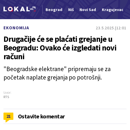
Beograd
Niš
Novi Sad
Kragujevac
Nova vest
EKONOMIJA
23.5.2025.
12:01
Drugačije će se plaćati grejanje u
Beogradu: Ovako će izgledati novi
računi
"Beogradske elektrane" pripremaju se za
početak naplate grejanja po potrošnji.
Izvor:
RTS
Ostavite komentar
21