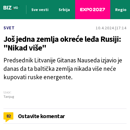
Sve vesti
Srbija
Region
Nova vest
SVET
10.4.2024.
17:14
Još jedna zemlja okreće leđa Rusiji:
"Nikad više"
Predsednik Litvanije Gitanas Nauseda izjavio je
danas da ta baltička zemlja nikada više neće
kupovati ruske energente.
Izvor:
Tanjug
Ostavite komentar
82