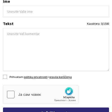
Ime
Tekst
Karaktera:
0
/
1500
Prihvatam
politiku privatnosti
i
pravila korišćenja